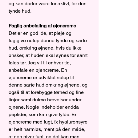
og kan derfor være for aktivt, for den 
tynde hud.
Faglig anbefaling af øjencreme
Det er en god ide, at pleje og 
fugtgive netop denne tynde og sarte 
hud, omkring øjnene, hvis du ikke 
ønsker, at huden skal synes tør samt 
føles tør. Jeg vil til enhver tid, 
anbefale en øjencreme. En 
øjencreme er udviklet netop til 
denne sarte hud omkring øjnene, og 
også til at forebygge tørhed og fine 
linjer samt dulme hævelser under 
øjnene. Nogle indeholder endda 
peptider, som kan give fylde. En 
øjencreme med fugt, fx hyaluronsyre 
er helt harmløs, ment på den måde, 
at den giver fugt, og det kan man 