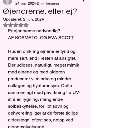
24. mar. 2024
2 min læsning
Øjencreme, eller ej?
Opdateret:
2. jun. 2024
Bedømt til NaN ud af 5 stjerner.
Er øjencreme nødvendig?
AF KOSMETOLOG EVA SCOTT
Huden omkring øjnene er tynd og 
mere sart, end i resten af ansigtet. 
Der udløses, naturligt, meget mimik 
med øjnene og med alderen 
producerer vi mindre og mindre 
collagen og hyaluronsyre. Dette 
sammenlagt med påvirkning fra UV-
stråler, rygning, manglende 
solbeskyttelse, for lidt søvn og 
dehydrering, gør at de første tidlige 
alderstegn, oftest ses, netop ved 
øjenomgivelserne.