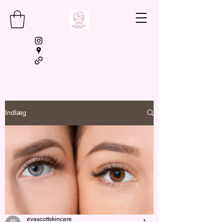
Indlæg
BOOKING
evascottskincare