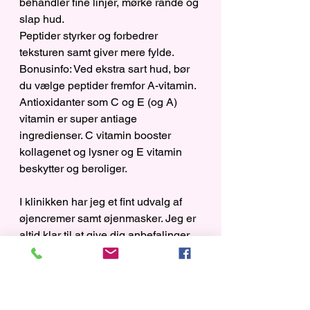
behandler fine linjer, mørke rande og 
slap hud.
Peptider styrker og forbedrer 
teksturen samt giver mere fylde. 
Bonusinfo: Ved ekstra sart hud, bør 
du vælge peptider fremfor A-vitamin.
Antioxidanter som C og E (og A) 
vitamin er super antiage 
ingredienser. C vitamin booster 
kollagenet og lysner og E vitamin 
beskytter og beroliger.
I klinikken har jeg et fint udvalg af 
øjencremer samt øjenmasker. Jeg er 
altid klar til at give dig anbefalinger, 
til lige netop din hud. Du siger blot til. 
Jeg indkøber udvalgte øjencremer 
fra Japan og Korea samt øjencremer 
fra Mesoestetic og iS Clinical.