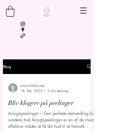
Blog
BOOKING
evascottskincare
16. feb. 2025
3 min læsning
Bliv klogere på peelinger
Ansigtspeelinger – Den perfekte behandling for
sundere hud Ansigtspeelinger er en af de mest
effektive måder at få din hud til at fremstå...