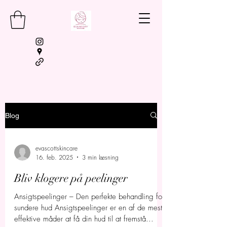
Blog
BOOKING
evascottskincare
16. feb. 2025
3 min læsning
Bliv klogere på peelinger
Ansigtspeelinger – Den perfekte behandling for
sundere hud Ansigtspeelinger er en af de mest
effektive måder at få din hud til at fremstå...