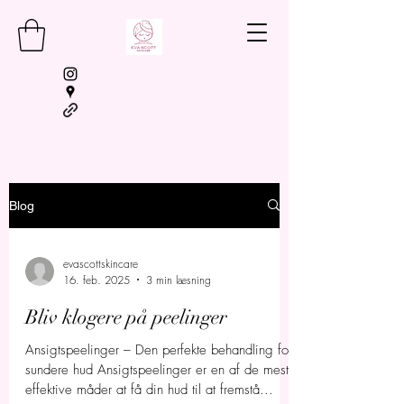
Blog
BOOKING
evascottskincare
16. feb. 2025
3 min læsning
Bliv klogere på peelinger
Ansigtspeelinger – Den perfekte behandling for
sundere hud Ansigtspeelinger er en af de mest
effektive måder at få din hud til at fremstå...