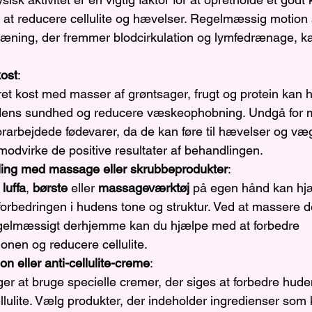
at reducere cellulite og hævelser. Regelmæssig motion 
træning, der fremmer blodcirkulation og lymfedrænage, k
ost
:
et kost med masser af grøntsager, frugt og protein kan 
ens sundhed og reducere væskeophobning. Undgå for me
orarbejdede fødevarer, da de kan føre til hævelser og væ
 modvirke de positive resultater af behandlingen.
ng med massage eller skrubbeprodukter
:
 
luffa
, 
børste
 eller 
massageværktøj
 på egen hånd kan hj
forbedringen i hudens tone og struktur. Ved at massere 
gelmæssigt derhjemme kan du hjælpe med at forbedre 
ionen og reducere cellulite.
on eller anti-cellulite-creme
:
r at bruge specielle cremer, der siges at forbedre hude
lulite. Vælg produkter, der indeholder ingredienser som k