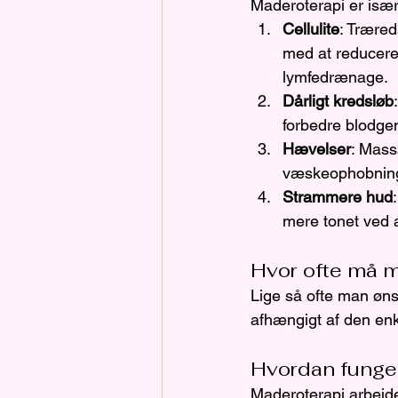
Maderoterapi er især
Cellulite
: Træred
med at reducere 
lymfedrænage.
Dårligt kredsløb
forbedre blodge
Hævelser
: Mass
væskeophobning
Strammere hud
mere tonet ved 
Hvor ofte må m
Lige så ofte man ønsk
afhængigt af den enk
Hvordan funge
Maderoterapi arbejde