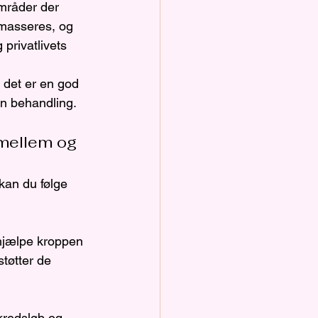
områder der 
 masseres, og 
privatlivets 
 det er en god 
en behandling.
imellem og 
kan du følge 
 hjælpe kroppen 
tøtter de 
 kredsløb og 