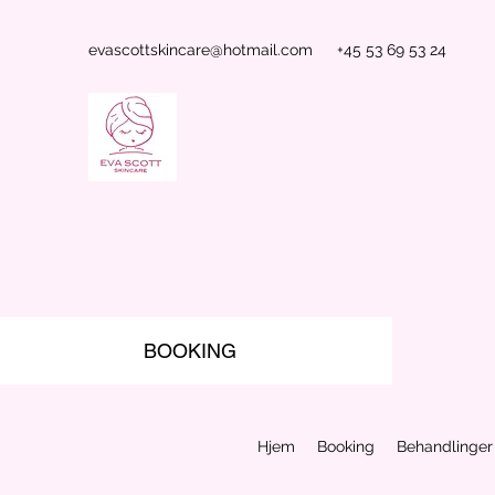
evascottskincare@hotmail.com
+45 53 69 53 24
BOOKING
Hjem
Booking
Behandlinger