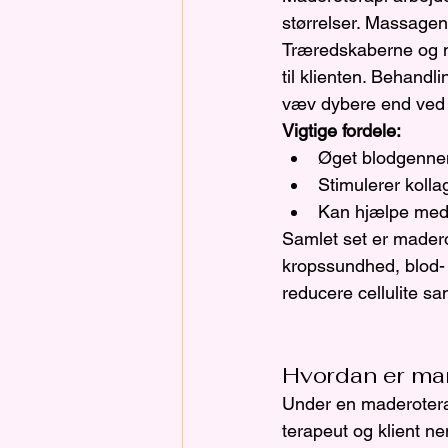
størrelser. Massagen
Træredskaberne og m
til klienten. Behandli
væv dybere end ved 
Vigtige fordele:
Øget blodgenne
Stimulerer koll
Kan hjælpe med 
Samlet set er maderot
kropssundhed, blod- 
reducere cellulite sa
Hvordan er ma
Under en maderoterap
terapeut og klient n