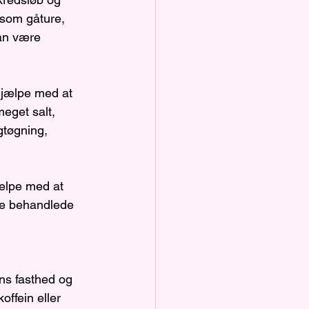
som gåture, 
an være 
hjælpe med at 
get salt, 
gtøgning, 
ælpe med at 
de behandlede 
ns fasthed og 
offein eller 