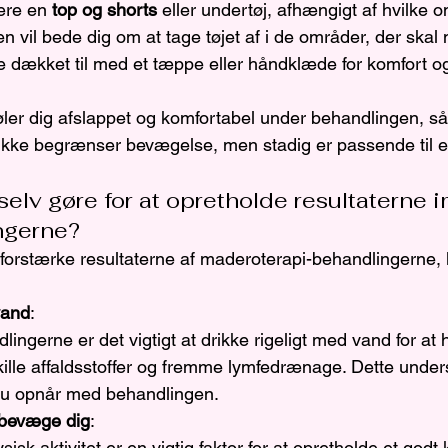
ære en 
top og shorts
 eller undertøj, afhængigt af hvilke 
n vil bede dig om at tage tøjet af i de områder, der skal
e dækket til med et tæppe eller håndklæde for komfort og 
 føler dig afslappet og komfortabel under behandlingen, så
r ikke begrænser bevægelse, men stadig er passende til 
elv gøre for at opretholde resultaterne 
ngerne?
 forstærke resultaterne af maderoterapi-behandlingerne, 
vand
:
lingerne er det vigtigt at drikke rigeligt med vand for at
ille affaldsstoffer og fremme lymfedrænage. Dette unders
 du opnår med behandlingen.
 bevæge dig
:
sisk aktivitet er en vigtig faktor for at opretholde et godt