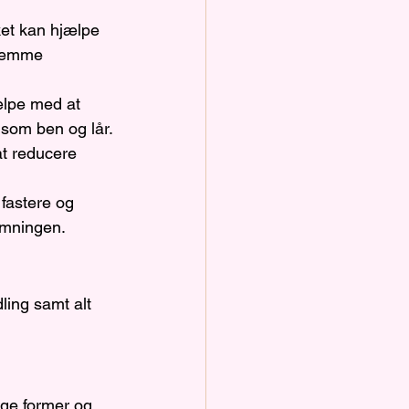
ket kan hjælpe 
fremme 
ælpe med at 
som ben og lår.
t reducere 
fastere og 
ømningen.
ling samt alt 
ge former og 