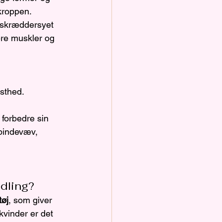
kroppen. 
 skræddersyet 
lere muskler og 
asthed.
 forbedre sin 
bindevæv, 
dling?
tøj
, som giver 
kvinder er det 