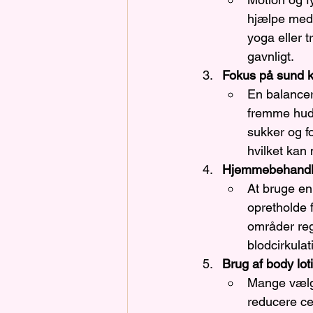
hjælpe med 
yoga eller 
gavnligt.
Fokus på sund k
En balancer
fremme hud
sukker og f
hvilket kan
Hjemmebehandli
At bruge en
opretholde 
områder re
blodcirkulat
Brug af body loti
Mange vælge
reducere cel