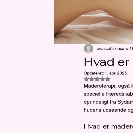
evascottskincare
1
Hvad er
Opdateret:
1. apr. 2025
Bedømt til NaN ud a
Maderoterapi, også k
specielle træredskab
oprindeligt fra Sydam
hudens udseende og
Hvad er madero