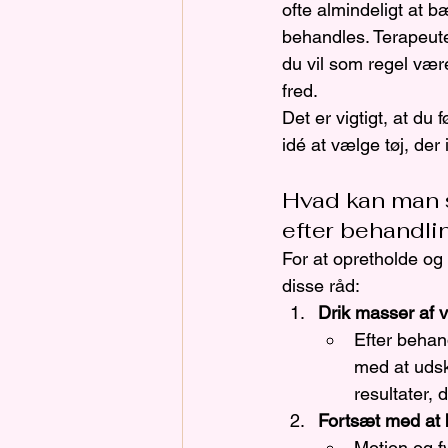
ofte almindeligt at b
behandles. Terapeute
du vil som regel vær
fred.
Det er vigtigt, at du
idé at vælge tøj, de
Hvad kan man s
efter behandli
For at opretholde og
disse råd:
Drik masser af 
Efter behand
med at udsk
resultater,
Fortsæt med at
Motion og fy