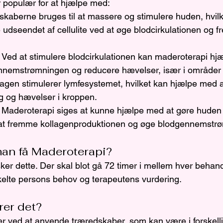
 populær for at hjælpe med:
skaberne bruges til at massere og stimulere huden, hvil
udseendet af cellulite ved at øge blodcirkulationen og 
: Ved at stimulere blodcirkulationen kan maderoterapi hj
nnemstrømningen og reducere hævelser, især i områder 
agen stimulerer lymfesystemet, hvilket kan hjælpe med a
 og hævelser i kroppen.
: Maderoterapi siges at kunne hjælpe med at gøre huden 
at fremme kollagenproduktionen og øge blodgennemstr
an få Maderoterapi?
er dette. Der skal blot gå 72 timer i mellem hver behand
elte persons behov og terapeutens vurdering. 
rer det?
r ved at anvende træredskaber, som kan være i forskelli