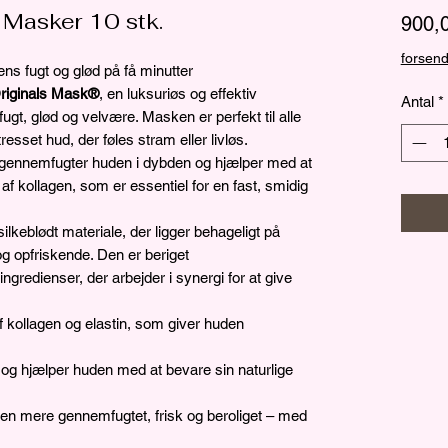
 Masker 10 stk.
900,0
forsend
ns fugt og glød på få minutter
riginals Mask®
, en luksuriøs og effektiv
Antal
*
ugt, glød og velvære. Masken er perfekt til alle
tresset hud, der føles stram eller livløs.
ennemfugter huden i dybden og hjælper med at
af kollagen, som er essentiel for en fast, smidig
silkeblødt materiale, der ligger behageligt på
g opfriskende. Den er beriget
ingredienser, der arbejder i synergi for at give
 kollagen og elastin, som giver huden
gt og hjælper huden med at bevare sin naturlige
den mere gennemfugtet, frisk og beroliget – med