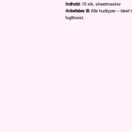
Indhold:
10 stk. sheetmasker
Anbefales til:
Alle hudtyper – ideel til
fugtboost.