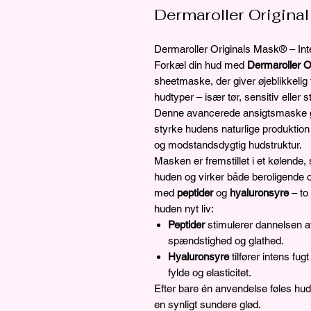
Dermaroller Original
Dermaroller Originals Mask® – Inte
Forkæl din hud med
Dermaroller O
sheetmaske, der giver øjeblikkelig f
hudtyper – især tør, sensitiv eller s
Denne avancerede ansigtsmaske g
styrke hudens naturlige produktion 
og modstandsdygtig hudstruktur.
Masken er fremstillet i et kølende, 
huden og virker både beroligende o
med
peptider
og
hyaluronsyre
– to 
huden nyt liv:
Peptider
stimulerer dannelsen af
spændstighed og glathed.
Hyaluronsyre
tilfører intens fu
fylde og elasticitet.
Efter bare én anvendelse føles hu
en synligt sundere glød.