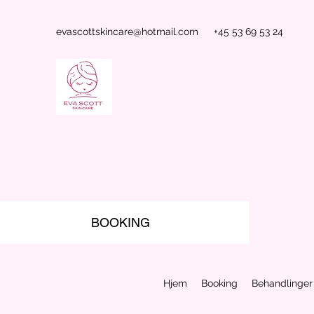
evascottskincare@hotmail.com
+45 53 69 53 24
BOOKING
Hjem
Booking
Behandlinger