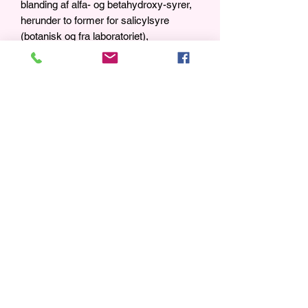
blanding af alfa- og betahydroxy-syrer,
herunder to former for salicylsyre
(botanisk og fra laboratoriet),
sukkerrørsekstrakt, herunder Sugar
Maple (begge botaniske kilder til
glykolsyre), blåbærekstrakt (botanisk
kilde til mælkesyre) og blandede
frugtsyrer, herunder appelsin-, citron-,
æble- og Sugar Maple-ekstrakter.
Trin 2: Giver avanceret lysning,
hydrering og foryngelse med
avancerede ingredienser, herunder
ravsyre, ekstrakt af snefnug, ekstrakt af
shiitake-svampe og linseekstrakt.
EVA SCOTT skincare