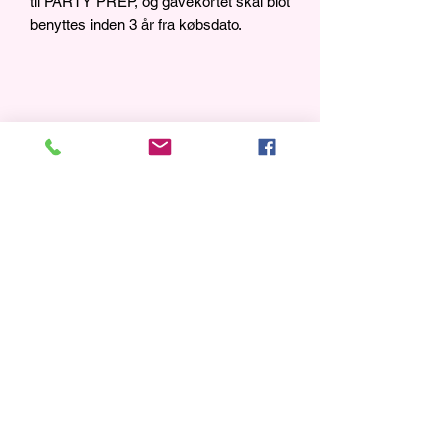
til PARTY PREP, og gavekortet skal blot
benyttes inden 3 år fra købsdato.
EVA SCOTT skincare
evascottskincare@hotmail.com
+45 53 69 53 24
Valkendorfsgade 5, st.tv., 1151 København K,